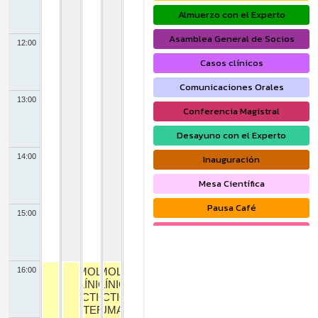
Almuerzo con el Experto
Asamblea General de Socios
12:00
Casos clínicos
Comunicaciones Orales
13:00
Conferencia Magistral
Desayuno con el Experto
14:00
Inauguración
Mesa Científica
Pausa Café
15:00
Pósteres Electrónicos
Simposio
Taller Práctico
Taller Práctico
16:00
NEUMOLOGÍA
NEUMOLOGÍA
Taller Práctico
CLÍNICA
CLÍNICA
PRÁCTICA 1:
PRÁCTICA 2:
FISIOTERAPIA
FUMAR