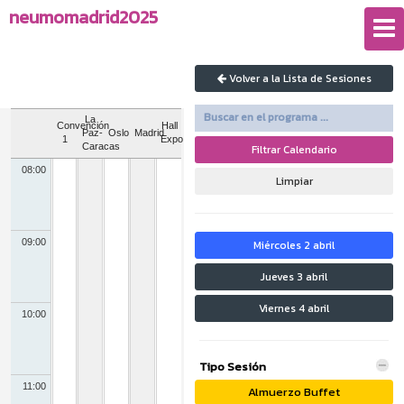
neumomadrid2025
Volver a la Lista de Sesiones
La
Convención
Hall
Paz-
Oslo
Madrid
1
Expo
Caracas
Filtrar Calendario
08:00
Limpiar
09:00
Miércoles 2 abril
Jueves 3 abril
Viernes 4 abril
10:00
Tipo Sesión
11:00
Almuerzo Buffet