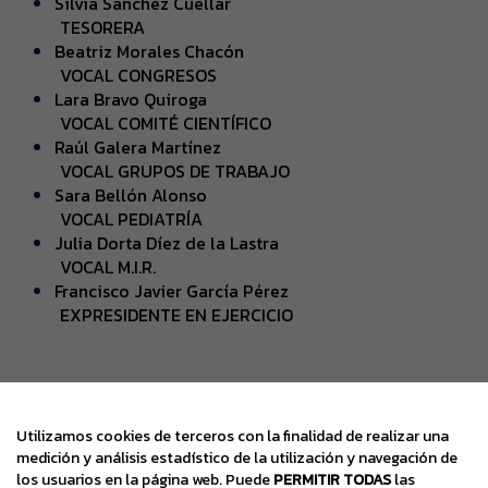
Silvia Sánchez Cuellar
TESORERA
Beatriz Morales Chacón
VOCAL CONGRESOS
Lara Bravo Quiroga
VOCAL COMITÉ CIENTÍFICO
Raúl Galera Martínez
VOCAL GRUPOS DE TRABAJO
Sara Bellón Alonso
VOCAL PEDIATRÍA
Julia Dorta Díez de la Lastra
VOCAL M.I.R.
Francisco Javier García Pérez
EXPRESIDENTE EN EJERCICIO
Viajes El Corte Inglés
Utilizamos cookies de terceros con la finalidad de realizar una
Secretaría Técnica
medición y análisis estadístico de la utilización y navegación de
Congresos Médicos Científico
los usuarios en la página web. Puede
PERMITIR TODAS
las